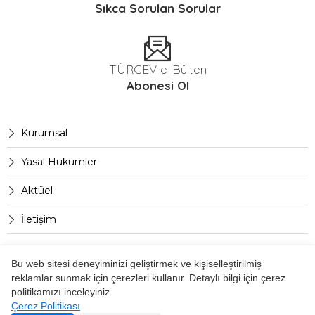
Sıkça Sorulan Sorular
TÜRGEV e-Bülten
Abonesi Ol
Kurumsal
Yasal Hükümler
Aktüel
İletişim
Bu web sitesi deneyiminizi geliştirmek ve kişiselleştirilmiş
reklamlar sunmak için çerezleri kullanır. Detaylı bilgi için çerez
Copyright © 2021 TÜRGEV
politikamızı inceleyiniz.
Gizlilik Politikası
Aydınlatma Metni
Çerez Politikası
Çerez Politikası
Çerez Tercihlerini Değiştir