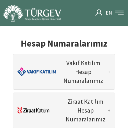
EN
KURUMSAL
Hakkımızda
Vizyon & Misyon
Hesap Numaralarımız
Tarihçe
Vergi Muafiyeti
Vakıf Senedi
Vakıf Katılım
Faaliyet Raporları
Hesap
+
Kalite Politikası
Numaralarımız
YÖNETİM
Ziraat Katılım
Yönetim Kurulu
Hesap
+
Vakıf Meclis Üyeleri
Numaralarımız
Genel Müdürlük