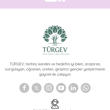
AKTÜEL
Bizden Haberler
Duyurular
Dokümanlar
Video Galeri
Fotoğraf Galerisi
Podcastler
TÜRGEV KARİYER
TÜRGEV; tarihini, kendini ve hedefini iyi bilen, araştıran,
sorgulayan, öğrenen, üreten, girişimci gençler yetiştirmenin
İLETİŞİM & DESTEK
gayreti ile çalışıyor.
İletişim Bilgileri
Yerleşkeler
Sosyal Medya Hesapları
Sıkça Sorular Sorular