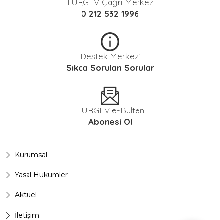
TÜRGEV Çağrı Merkezi
0 212 532 1996
YASAL HÜKÜMLER
Gizlilik ve Kişisel Verilerin Korunması
Politikası
Destek Merkezi
Kamu Aydınlatma Metni
Sıkça Sorulan Sorular
TÜRGEV e-Bülten
Abonesi Ol
Kurumsal
Yasal Hükümler
Aktüel
İletişim