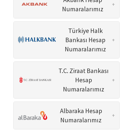
Söz Ola
+
Numaralarımız
FAALİYETLER
Türkiye Halk
Güzel İşler Fabrikası
Platform Çalışmaları
Bankası Hesap
+
Hafızlık Çalışmaları
Numaralarımız
TÜRGEV Akademi
Psikolojik Danışmanlık Merkezi
T.C. Ziraat Bankası
Pusula Yetenek Yönetimi Merkezi
Hesap
+
Numaralarımız
TAMAMLANAN PROJELER
TEDxVefaWomen
Albaraka Hesap
Belleklerde 15 Temmuz
+
Numaralarımız
EĞİTİM YERLEŞKELERİ