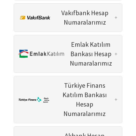
KURUMLAR
Vakıfbank Hesap
+
İbn Haldun Üniversitesi
Numaralarımız
TURKEN Vakfı
Eğitime Destek Programları Merkezi
Emlak Katılım
(EDEP)
Bankası Hesap
+
PROJELER
Numaralarımız
Çevrimiçi Şiddete ve Nefrete Karşı:
#Zorbalığı Engelle
Türkiye Finans
Mevlanakapı Çocuk Kütüphanesi ve
Atölye Merkezi Projesi
Katılım Bankası
+
Kadimin İzleri
Hesap
Erasmus Projeleri
Numaralarımız
TÜRGEV Talks
5N1KUDÜS
Akbank Hesap