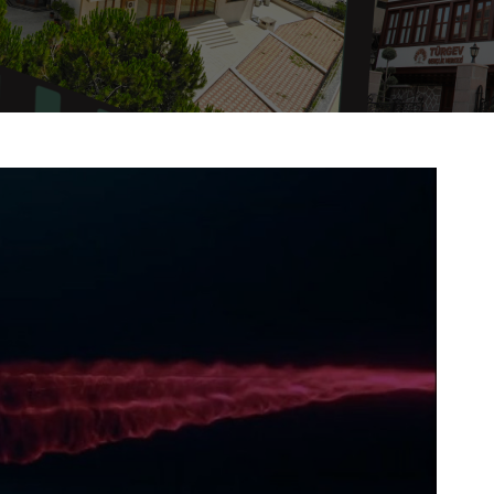
ları
Bizden Haberler
urtları
Duyurular
Dokümanlar
Video Galeri
Fotoğraf Galerisi
Podcastler