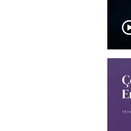
Ç
E
14 H