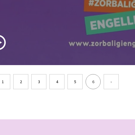
1
2
3
4
5
6
›