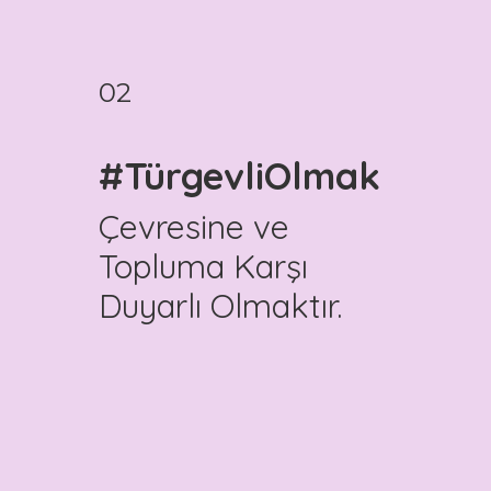
02
#TürgevliOlmak
Çevresine ve
Topluma Karşı
Duyarlı Olmaktır.
TÜRGEV Gönüllüsü, farklı alanlarda
fikir ve donanım sahibi olabileceği
birçok mekan ve eğitim içeriğine
erişim imkanı bulur.