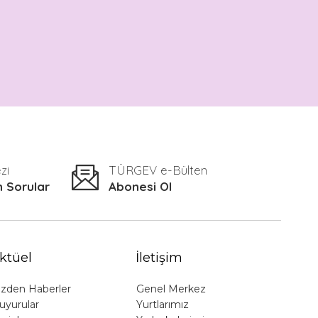
içinde yaşadığı toplumun hem de
dünyanın problemlerine duyarlı
davranır.
zi
TÜRGEV e-Bülten
n Sorular
Abonesi Ol
ktüel
İletişim
izden Haberler
Genel Merkez
uyurular
Yurtlarımız