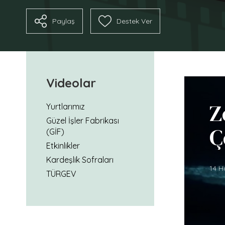
PROJELER
Paylaş
Destek Ver
GİF Ankara
TEDxVefaWomen
GİF Vezneciler
Belleklerde 15 Temmuz
GİF Silopi
GİF Safveti Paşa
Videolar
Gif Konya
Z
Yurtlarımız
Güzel İşler Fabrikası
TÜRGEV KARİYER
İLETİŞİM & DEST
Ç
(GİF)
Etkinlikler
İletişim Bilgileri
Kardeşlik Sofraları
14 H
Yerleşkeler
TÜRGEV
Sosyal Medya Hesa
Sıkça Sorular Sorul