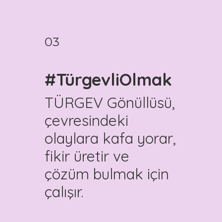
03
#TürgevliOlmak
TÜRGEV Gönüllüsü,
çevresindeki
olaylara kafa yorar,
fikir üretir ve
çözüm bulmak için
çalışır.
TÜRGEV Gönüllüsü, aldığı her
kararda, yaptığı her eylemde hem